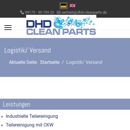
Sprache auswählen
09175 - 90 709 20
vertrieb@dhd-cleanparts.de
Logistik/ Versand
Aktuelle Seite:
Startseite
Logistik/ Versand
Leistungen
Industrielle Teilereinigung
Teilereinigung mit CKW